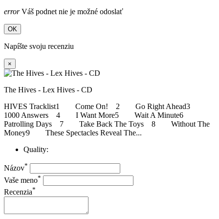
error
Váš podnet nie je možné odoslať
OK
Napíšte svoju recenziu
×
The Hives - Lex Hives - CD
HIVES Tracklist1 Come On! 2 Go Right Ahead3
1000 Answers 4 I Want More5 Wait A Minute6
Patrolling Days 7 Take Back The Toys 8 Without The
Money9 These Spectacles Reveal The...
Quality:
*
Názov
*
Vaše meno
*
Recenzia