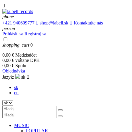

phone
+421 940609777

shop@labell.sk

Kontaktujte nás
person
Prihlásiť sa
Registruj sa
shopping_cart
0
0,00 €
Medzisúčet
0,00 €
vrátane DPH
0,00 €
Spolu
Objednávka
Jazyk:
sk

sk
en
MUSIC
POPULAR