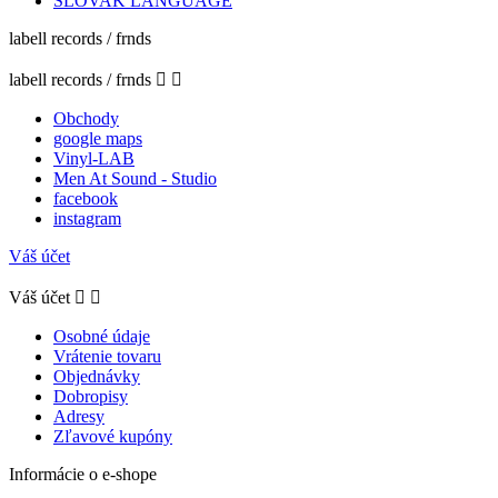
SLOVAK LANGUAGE
labell records / frnds
labell records / frnds


Obchody
google maps
Vinyl-LAB
Men At Sound - Studio
facebook
instagram
Váš účet
Váš účet


Osobné údaje
Vrátenie tovaru
Objednávky
Dobropisy
Adresy
Zľavové kupóny
Informácie o e-shope