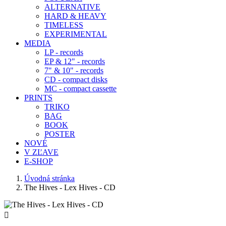
ALTERNATIVE
HARD & HEAVY
TIMELESS
EXPERIMENTAL
MEDIA
LP - records
EP & 12" - records
7" & 10" - records
CD - compact disks
MC - compact cassette
PRINTS
TRIKO
BAG
BOOK
POSTER
NOVÉ
V ZĽAVE
E-SHOP
Úvodná stránka
The Hives - Lex Hives - CD
