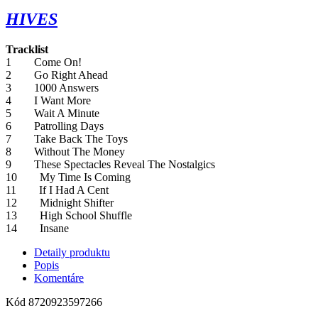
HIVES
Tracklist
1 Come On!
2 Go Right Ahead
3 1000 Answers
4 I Want More
5 Wait A Minute
6 Patrolling Days
7 Take Back The Toys
8 Without The Money
9 These Spectacles Reveal The Nostalgics
10 My Time Is Coming
11 If I Had A Cent
12 Midnight Shifter
13 High School Shuffle
14 Insane
Detaily produktu
Popis
Komentáre
Kód
8720923597266