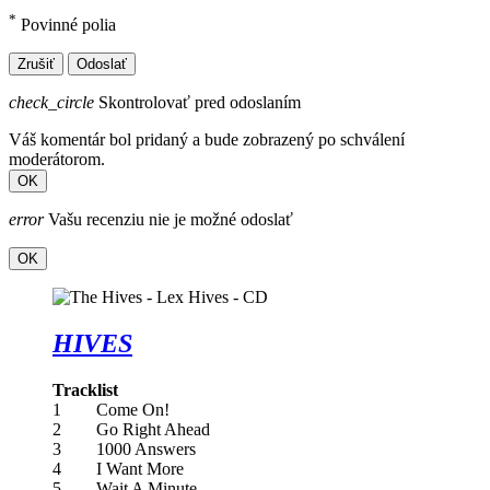
*
Povinné polia
Zrušiť
Odoslať
check_circle
Skontrolovať pred odoslaním
Váš komentár bol pridaný a bude zobrazený po schválení
moderátorom.
OK
error
Vašu recenziu nie je možné odoslať
OK
HIVES
Tracklist
1 Come On!
2 Go Right Ahead
3 1000 Answers
4 I Want More
5 Wait A Minute