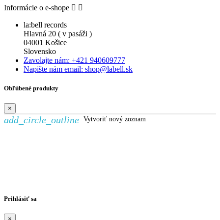
Informácie o e-shope


la:bell records
Hlavná 20 ( v pasáži )
04001 Košice
Slovensko
Zavolajte nám: +421 940609777
Napište nám email: shop@labell.sk
Obľúbené produkty
×
add_circle_outline
Vytvoriť nový zoznam
Vytvoriť zoznam želaní
×
Názov zoznamu želaní
Zrušiť
Vytvoriť zoznam želaní
Prihlásiť sa
×