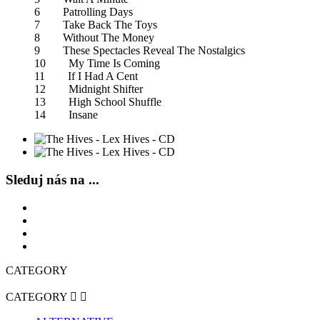
6 Patrolling Days
7 Take Back The Toys
8 Without The Money
9 These Spectacles Reveal The Nostalgics
10 My Time Is Coming
11 If I Had A Cent
12 Midnight Shifter
13 High School Shuffle
14 Insane
Sleduj nás na ...
CATEGORY
CATEGORY

