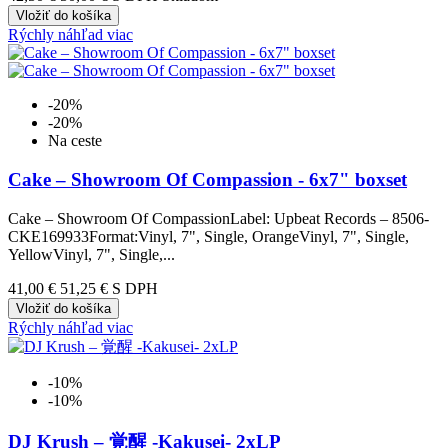
Vložiť do košíka
Rýchly náhľad
viac
-20%
-20%
Na ceste
Cake ‎– Showroom Of Compassion - 6x7" boxset
Cake ‎– Showroom Of CompassionLabel: Upbeat Records ‎– 8506-
CKE169933Format:Vinyl, 7", Single, OrangeVinyl, 7", Single,
YellowVinyl, 7", Single,...
41,00 €
51,25 €
S DPH
Vložiť do košíka
Rýchly náhľad
viac
-10%
-10%
DJ Krush – 覚醒 -Kakusei- 2xLP