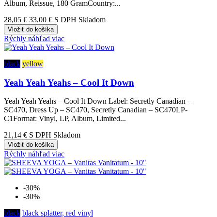
Album, Reissue, 180 GramCountry:...
28,05 €
33,00 €
S DPH Skladom
Vložiť do košíka
Rýchly náhľad
viac
black
yellow
Yeah Yeah Yeahs – Cool It Down
Yeah Yeah Yeahs – Cool It Down Label: Secretly Canadian –
SC470, Dress Up – SC470, Secretly Canadian – SC470LP-
C1Format: Vinyl, LP, Album, Limited...
21,14 €
S DPH Skladom
Vložiť do košíka
Rýchly náhľad
viac
-30%
-30%
black
black splatter, red vinyl