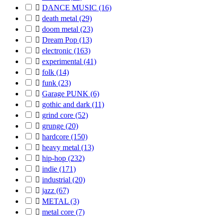

DANCE MUSIC
(16)

death metal
(29)

doom metal
(23)

Dream Pop
(13)

electronic
(163)

experimental
(41)

folk
(14)

funk
(23)

Garage PUNK
(6)

gothic and dark
(11)

grind core
(52)

grunge
(20)

hardcore
(150)

heavy metal
(13)

hip-hop
(232)

indie
(171)

industrial
(20)

jazz
(67)

METAL
(3)

metal core
(7)