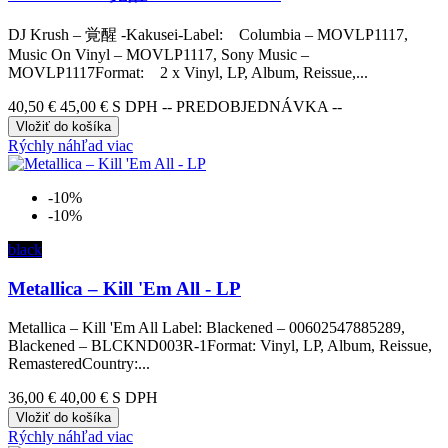
DJ Krush – 覚醒 -Kakusei-Label: Columbia – MOVLP1117,
Music On Vinyl – MOVLP1117, Sony Music –
MOVLP1117Format: 2 x Vinyl, LP, Album, Reissue,...
40,50 €
45,00 €
S DPH -- PREDOBJEDNÁVKA --
Vložiť do košíka
Rýchly náhľad
viac
-10%
-10%
black
Metallica – Kill 'Em All - LP
Metallica – Kill 'Em All Label: Blackened – 00602547885289,
Blackened – BLCKND003R-1Format: Vinyl, LP, Album, Reissue,
RemasteredCountry:...
36,00 €
40,00 €
S DPH
Vložiť do košíka
Rýchly náhľad
viac