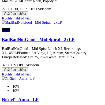
Mar 24, 2014Genre: Rock, PopStyle:...
27,00 €
30,00 €
S DPH Skladom
Vložiť do košíka
Rýchly náhľad
viac
black
BadBadNotGood - Mid Spiral - 2xLP
BadBadNotGood – Mid SpiralLabel: XL Recordings –
XL1450LPFormat: 2 x Vinyl, LP, Album, StereoCountry:
EuropeReleased: Oct 25, 2024Genre: Jazz, Funk...
32,90 €
S DPH Skladom
Vložiť do košíka
Rýchly náhľad
viac
-10%
-10%
Ničiteľ - Anna - LP