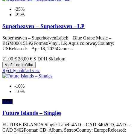
-25%
-25%
Superheaven – Superheaven - LP
Superheaven – SuperheavenLabel: Blue Grape Music –
BGM00015LP2Format:Vinyl, LP, Aqua colorwayCountry:
USReleased: Apr 18, 2025Genre:...
21,00 €
28,00 €
S DPH Skladom
Vložiť do košíka
Rýchly náhľad
viac
-10%
-10%
black
Future Islands – Singles
FUTURE ISLANDS SinglesLabel: 4AD – CAD 3402CD, 4AD –
CAD 3402Format: CD, Album, StereoCountry: EuropeReleased: