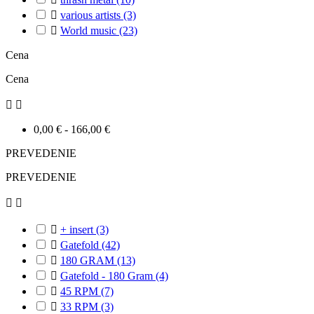

various artists
(3)

World music‎
(23)
Cena
Cena


0,00 € - 166,00 €
PREVEDENIE
PREVEDENIE



+ insert
(3)

Gatefold
(42)

180 GRAM
(13)

Gatefold - 180 Gram
(4)

45 RPM
(7)

33 RPM
(3)