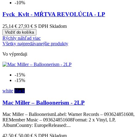
-10%
Fvck_Kvlt - MŔTVA REVOLÚCIA - LP
25,14 €
27,93 €
S DPH Skladom
Vložiť do košíka
Rýchly náhľad
viac
Všetky najpredávanejšie produkty
Vo výpredaji
-15%
-15%
white
black
Mac Miller – Balloonerism - 2LP
Mac Miller – BalloonerismLabel: Warner Records – 093624851608,
REMember Music – 093624851608Format: 2 x Vinyl, LP,
AlbumCountry: EuropeReleased:...
42,50 €
50,00 €
S DPH Skladom