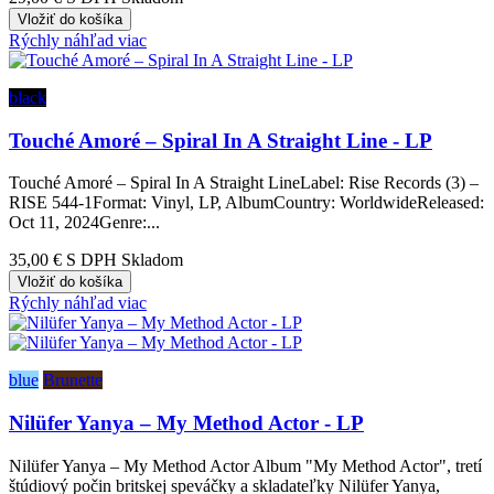
Vložiť do košíka
Rýchly náhľad
viac
black
Touché Amoré – Spiral In A Straight Line - LP
Touché Amoré – Spiral In A Straight LineLabel: Rise Records (3) –
RISE 544-1Format: Vinyl, LP, AlbumCountry: WorldwideReleased:
Oct 11, 2024Genre:...
35,00 €
S DPH Skladom
Vložiť do košíka
Rýchly náhľad
viac
blue
Brunette
Nilüfer Yanya – My Method Actor - LP
Nilüfer Yanya – My Method Actor Album "My Method Actor", tretí
štúdiový počin britskej speváčky a skladateľky Nilüfer Yanya,