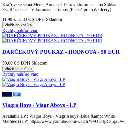
Kráľovské semä Menej Anna spí Telo, v ktorom si Tma Súhlas
EvaRázcestie V korunách stromov (Pieseň pre naše dcéry)
11,99 €
13,33 €
S DPH Skladom
Vložiť do košíka
Rýchly náhľad
viac
DARČEKOVÝ POUKAZ - HODNOTA - 50 EUR
50,00 €
S DPH Skladom
Vložiť do košíka
Rýchly náhľad
viac
black
blue
Viagra Boys - Viagr Aboys - LP
Available LP : Viagra Boys - Viagr Aboys (Blue &amp; White
Marbled) (LP) https://www.youtube.com/watch?v=UD4jRK5j2Ow