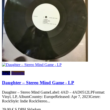
black
Brunette
Daughter – Stereo Mind Game - LP
Daughter – Stereo Mind GameLabel: 4AD – 4AD0512LPFormat:
Vinyl, LP, AlbumCountry: EuropeReleased: Apr 7, 2023Genre:
RockStyle: Indie RockStereo...
29,00 €
S DPH Skladom