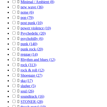

Minimal / Ambient
(8)

new wave
(36)

noise
(6)

pop
(79)

post punk
(10)

power violence
(10)

Psychedelic
(20)

psychobilly
(6)

punk
(140)

punk rock
(20)

reggae
(14)

Rhythm and blues‎
(12)

rock
(313)

rock & roll
(12)

Shoegaze
(27)

ska
(17)

sludge
(5)

soul
(26)

soundtrack
(16)

STONER
(28)

thrash metal
(10)