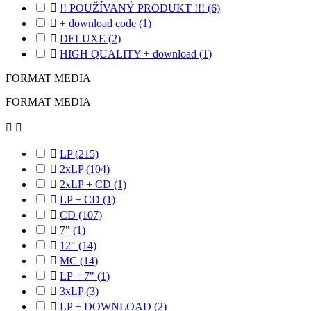

!! POUŽÍVANÝ PRODUKT !!!
(6)

+ download code
(1)

DELUXE
(2)

HIGH QUALITY + download
(1)
FORMAT MEDIA
FORMAT MEDIA



LP
(215)

2xLP
(104)

2xLP + CD
(1)

LP + CD
(1)

CD
(107)

7"
(1)

12"
(14)

MC
(14)

LP + 7"
(1)

3xLP
(3)

LP + DOWNLOAD
(2)