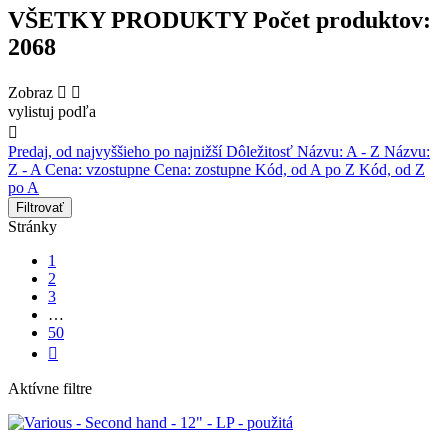
VŠETKY PRODUKTY
Počet produktov:
2068
Zobraz


vylistuj podľa

Predaj, od najvyššieho po najnižší
Dôležitosť
Názvu: A - Z
Názvu:
Z - A
Cena: vzostupne
Cena: zostupne
Kód, od A po Z
Kód, od Z
po A
Filtrovať
Stránky
1
2
3
…
50

Aktívne filtre