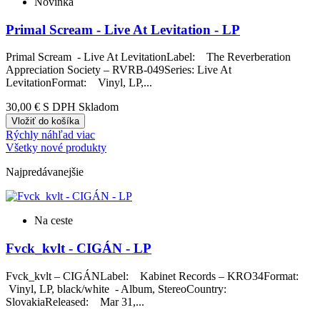
Novinka
Primal Scream - Live At Levitation - LP
Primal Scream - Live At LevitationLabel: The Reverberation
Appreciation Society – RVRB-049Series: Live At
LevitationFormat: Vinyl, LP,...
30,00 €
S DPH Skladom
Vložiť do košíka
Rýchly náhľad
viac
Všetky nové produkty
Najpredávanejšie
Na ceste
Fvck_kvlt - CIGÁN - LP
Fvck_kvlt – CIGÁNLabel: Kabinet Records – KRO34Format:
Vinyl, LP, black/white - Album, StereoCountry:
SlovakiaReleased: Mar 31,...