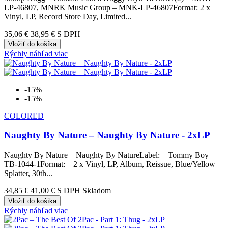
LP-46807, MNRK Music Group – MNK-LP-46807Format: 2 x
Vinyl, LP, Record Store Day, Limited...
35,06 €
38,95 €
S DPH
Vložiť do košíka
Rýchly náhľad
viac
-15%
-15%
COLORED
Naughty By Nature – Naughty By Nature - 2xLP
Naughty By Nature – Naughty By NatureLabel: Tommy Boy –
TB-1044-1Format: 2 x Vinyl, LP, Album, Reissue, Blue/Yellow
Splatter, 30th...
34,85 €
41,00 €
S DPH Skladom
Vložiť do košíka
Rýchly náhľad
viac