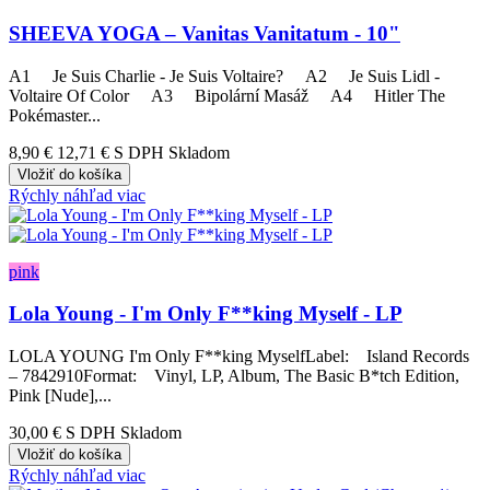
SHEEVA YOGA ‎– Vanitas Vanitatum - 10"
A1 Je Suis Charlie - Je Suis Voltaire? A2 Je Suis Lidl -
Voltaire Of Color A3 Bipolární Masáž A4 Hitler The
Pokémaster...
8,90 €
12,71 €
S DPH Skladom
Vložiť do košíka
Rýchly náhľad
viac
pink
Lola Young - I'm Only F**king Myself - LP
LOLA YOUNG I'm Only F**king MyselfLabel: Island Records
– 7842910Format: Vinyl, LP, Album, The Basic B*tch Edition,
Pink [Nude],...
30,00 €
S DPH Skladom
Vložiť do košíka
Rýchly náhľad
viac