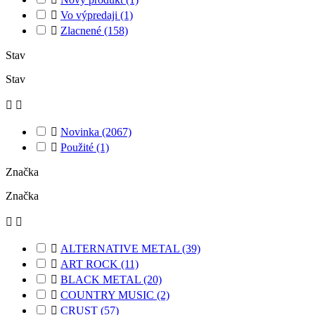

Vo výpredaji
(1)

Zlacnené
(158)
Stav
Stav



Novinka
(2067)

Použité
(1)
Značka
Značka



ALTERNATIVE METAL
(39)

ART ROCK
(11)

BLACK METAL
(20)

COUNTRY MUSIC
(2)

CRUST
(57)