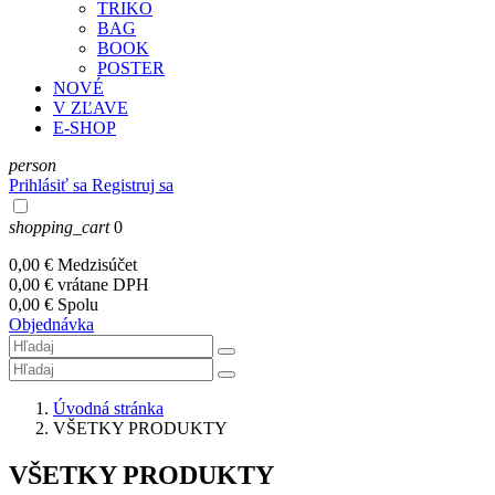
TRIKO
BAG
BOOK
POSTER
NOVÉ
V ZĽAVE
E-SHOP
person
Prihlásiť sa
Registruj sa
shopping_cart
0
0,00 €
Medzisúčet
0,00 €
vrátane DPH
0,00 €
Spolu
Objednávka
Úvodná stránka
VŠETKY PRODUKTY
VŠETKY PRODUKTY