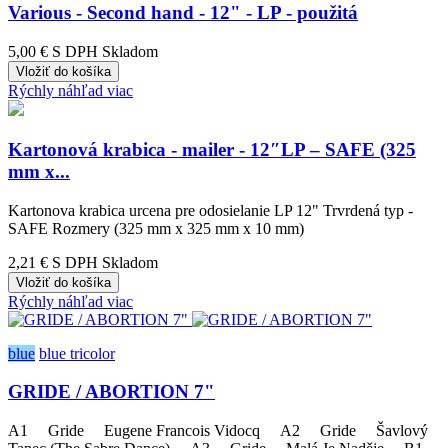
Various - Second hand - 12" - LP - použitá
5,00 €
S DPH Skladom
Vložiť do košíka
Rýchly náhľad
viac
Kartonová krabica - mailer - 12″LP – SAFE (325
mm x...
Kartonova krabica urcena pre odosielanie LP 12" Trvrdená typ -
SAFE Rozmery (325 mm x 325 mm x 10 mm)
2,21 €
S DPH Skladom
Vložiť do košíka
Rýchly náhľad
viac
blue
blue tricolor
GRIDE / ABORTION 7"
A1 Gride Eugene Francois Vidocq A2 Gride Šavlový