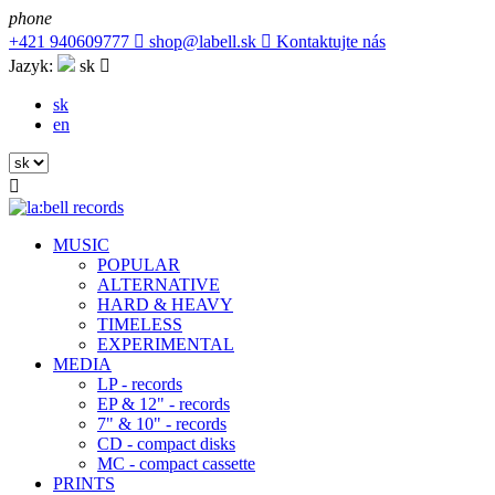
phone
+421 940609777

shop@labell.sk

Kontaktujte nás
Jazyk:
sk

sk
en

MUSIC
POPULAR
ALTERNATIVE
HARD & HEAVY
TIMELESS
EXPERIMENTAL
MEDIA
LP - records
EP & 12" - records
7" & 10" - records
CD - compact disks
MC - compact cassette
PRINTS