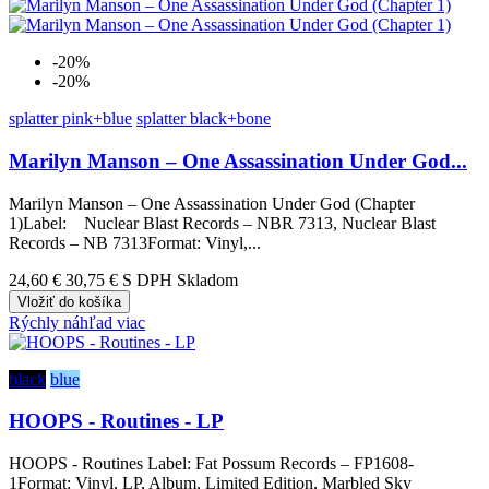
-20%
-20%
splatter pink+blue
splatter black+bone
Marilyn Manson – One Assassination Under God...
Marilyn Manson – One Assassination Under God (Chapter
1)Label: Nuclear Blast Records – NBR 7313, Nuclear Blast
Records – NB 7313Format: Vinyl,...
24,60 €
30,75 €
S DPH Skladom
Vložiť do košíka
Rýchly náhľad
viac
black
blue
HOOPS - Routines - LP
HOOPS - Routines Label: Fat Possum Records – FP1608-
1Format: Vinyl, LP, Album, Limited Edition, Marbled Sky