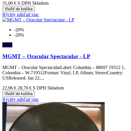
31,00 €
S DPH Skladom
Vložiť do košíka
Rýchly náhľad
viac
-20%
-20%
black
MGMT – Oracular Spectacular - LP
MGMT – Oracular SpectacularLabel: Columbia – 88697 19512 1,
Columbia – W-719512Format: Vinyl, LP, Album, StereoCountry:
USReleased: Jan 22,...
22,96 €
28,70 €
S DPH Skladom
Vložiť do košíka
Rýchly náhľad
viac