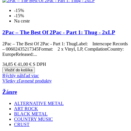
-15%
-15%
Na ceste
2Pac – The Best Of 2Pac - Part 1: Thug - 2xLP
2Pac – The Best Of 2Pac - Part 1: ThugLabel: Interscope Records
– 00602435217345Format: 2 x Vinyl, LP, CompilationCountry:
EuropeReleased:...
34,85 €
41,00 €
S DPH
Vložiť do košíka
Rýchly náhľad
viac
Všetky zľavnené produkty
Žánre
ALTERNATIVE METAL
ART ROCK
BLACK METAL
COUNTRY MUSIC
CRUST