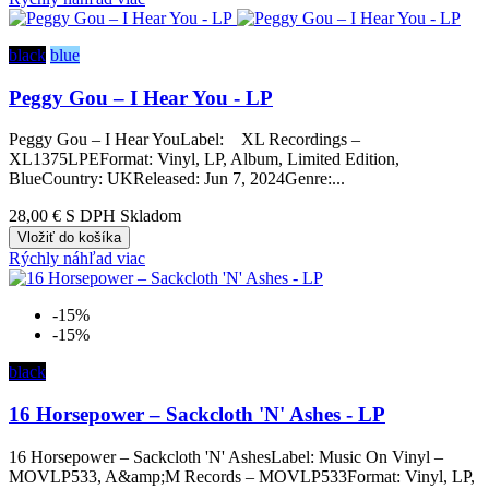
black
blue
Peggy Gou – I Hear You - LP
Peggy Gou – I Hear YouLabel: XL Recordings –
XL1375LPEFormat: Vinyl, LP, Album, Limited Edition,
BlueCountry: UKReleased: Jun 7, 2024Genre:...
28,00 €
S DPH Skladom
Vložiť do košíka
Rýchly náhľad
viac
-15%
-15%
black
16 Horsepower – Sackcloth 'N' Ashes - LP
16 Horsepower – Sackcloth 'N' AshesLabel: Music On Vinyl –
MOVLP533, A&amp;M Records – MOVLP533Format: Vinyl, LP,