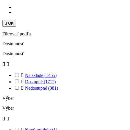

OK
Filtrovať podľa
Dostupnosť
Dostupnosť



Na sklade
(1455)

Dostupné
(1711)

Nedostupné
(381)
Výber
Výber



Nový produkt
(1)