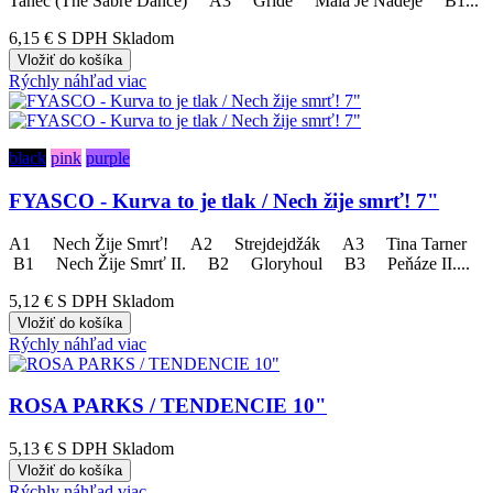
Tanec (The Sabre Dance) A3 Gride Malá Je Naděje B1...
6,15 €
S DPH Skladom
Vložiť do košíka
Rýchly náhľad
viac
black
pink
purple
FYASCO - Kurva to je tlak / Nech žije smrť! 7"
A1 Nech Žije Smrť! A2 Strejdejdžák A3 Tina Tarner
B1 Nech Žije Smrť II. B2 Gloryhoul B3 Peňáze II....
5,12 €
S DPH Skladom
Vložiť do košíka
Rýchly náhľad
viac
ROSA PARKS / TENDENCIE 10"
5,13 €
S DPH Skladom
Vložiť do košíka
Rýchly náhľad
viac