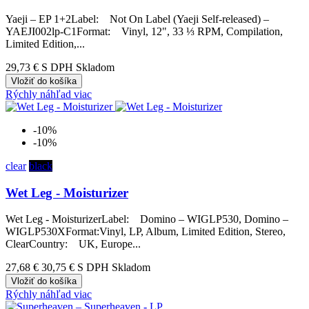
Yaeji – EP 1​+​2Label: Not On Label (Yaeji Self-released) –
YAEJI002lp-C1Format: Vinyl, 12", 33 ⅓ RPM, Compilation,
Limited Edition,...
29,73 €
S DPH Skladom
Vložiť do košíka
Rýchly náhľad
viac
-10%
-10%
clear
black
Wet Leg - Moisturizer
Wet Leg - MoisturizerLabel: Domino – WIGLP530, Domino –
WIGLP530XFormat:Vinyl, LP, Album, Limited Edition, Stereo,
ClearCountry: UK, Europe...
27,68 €
30,75 €
S DPH Skladom
Vložiť do košíka
Rýchly náhľad
viac