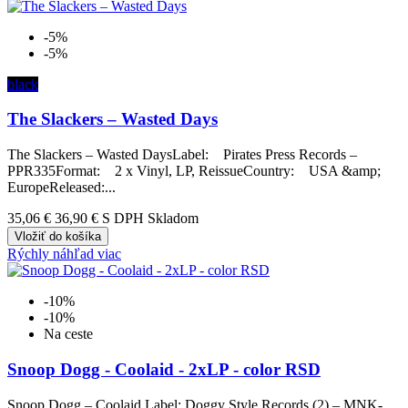
-5%
-5%
black
The Slackers – Wasted Days
The Slackers – Wasted DaysLabel: Pirates Press Records –
PPR335Format: 2 x Vinyl, LP, ReissueCountry: USA &amp;
EuropeReleased:...
35,06 €
36,90 €
S DPH Skladom
Vložiť do košíka
Rýchly náhľad
viac
-10%
-10%
Na ceste
Snoop Dogg - Coolaid - 2xLP - color RSD
Snoop Dogg – Coolaid Label: Doggy Style Records (2) – MNK-