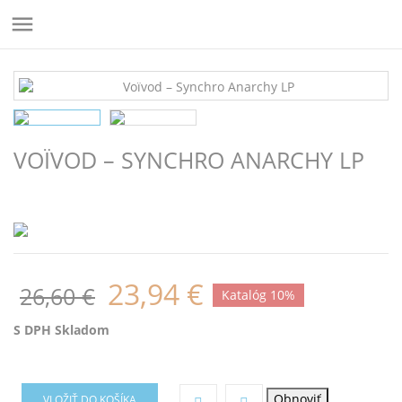

VOÏVOD – SYNCHRO ANARCHY LP
23,94 €
26,60 €
Katalóg 10%
S DPH
Skladom
VLOŽIŤ DO KOŠÍKA