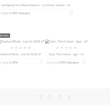
Godspeed You! Black Emperor - Luciferian Towers - LP
S DPH Skladom
7,68 €
NA CESTE
Sleaford Mods - Live At SO36 LP
Tyler, The Creator - Igor - LP
S DPH
S DPH Skladom
7,43 €
23,37 €