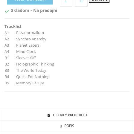
Skladom - Na predajni

Tracklist
A1 Paranormalium
A2 Synchro Anarchy
A3 Planet Eaters
A4 Mind Clock
B1 Sleeves Off
B2 Holographic Thinking
B3 The World Today
B4 Quest For Nothing
B5 Memory Failure
DETAILY PRODUKTU
POPIS