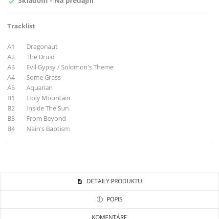
Skladom - Na predajni

Tracklist
A1 Dragonaut
A2 The Druid
A3 Evil Gypsy / Solomon's Theme
A4 Some Grass
A5 Aquarian
B1 Holy Mountain
B2 Inside The Sun
B3 From Beyond
B4 Nain's Baptism
DETAILY PRODUKTU
POPIS
KOMENTÁRE