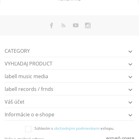
CATEGORY

VYHĽADAJ PRODUCT

labell music media

labell records / frnds

Váš účet

Informácie o e-shope

Súhlasím s
obchodnými podmienkami
eshopu.
POTVRĎ ODBER