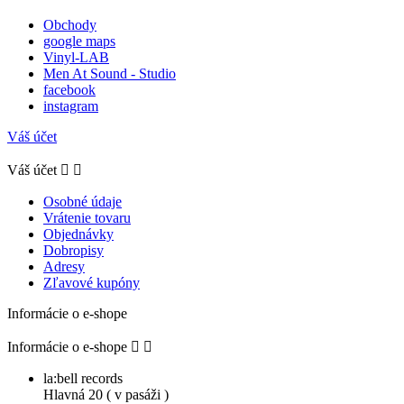
Obchody
google maps
Vinyl-LAB
Men At Sound - Studio
facebook
instagram
Váš účet
Váš účet


Osobné údaje
Vrátenie tovaru
Objednávky
Dobropisy
Adresy
Zľavové kupóny
Informácie o e-shope
Informácie o e-shope


la:bell records
Hlavná 20 ( v pasáži )