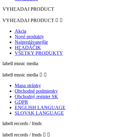
VYHĽADAJ PRODUCT
VYHĽADAJ PRODUCT


Akcia
Nové produkty
Najpredávanejšie
HĽADÁČIK
VŠETKY PRODUKTY
labell music media
labell music media


Mapa stránky
Obchodné podmienky
Obchodný register SK
GDPR
ENGLISH LANGUAGE
SLOVAK LANGUAGE
labell records / frnds
labell records / frnds

