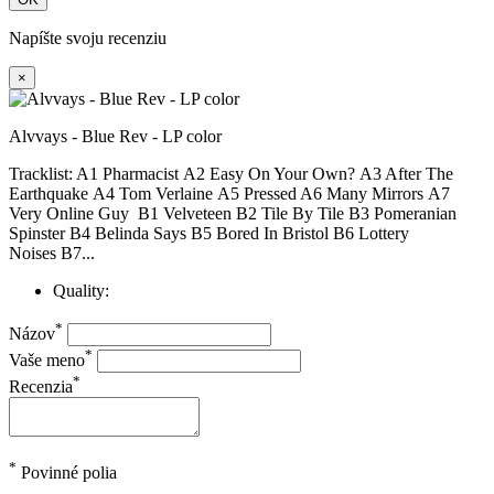
Napíšte svoju recenziu
×
Alvvays - Blue Rev - LP color
Tracklist: A1 Pharmacist A2 Easy On Your Own? A3 After The
Earthquake A4 Tom Verlaine A5 Pressed A6 Many Mirrors A7
Very Online Guy B1 Velveteen B2 Tile By Tile B3 Pomeranian
Spinster B4 Belinda Says B5 Bored In Bristol B6 Lottery
Noises B7...
Quality:
*
Názov
*
Vaše meno
*
Recenzia
*
Povinné polia