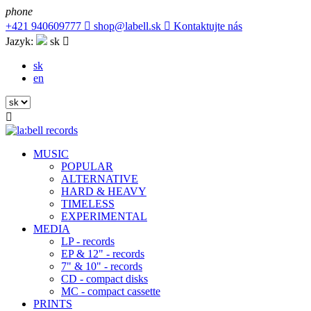
phone
+421 940609777

shop@labell.sk

Kontaktujte nás
Jazyk:
sk

sk
en

MUSIC
POPULAR
ALTERNATIVE
HARD & HEAVY
TIMELESS
EXPERIMENTAL
MEDIA
LP - records
EP & 12" - records
7" & 10" - records
CD - compact disks
MC - compact cassette
PRINTS