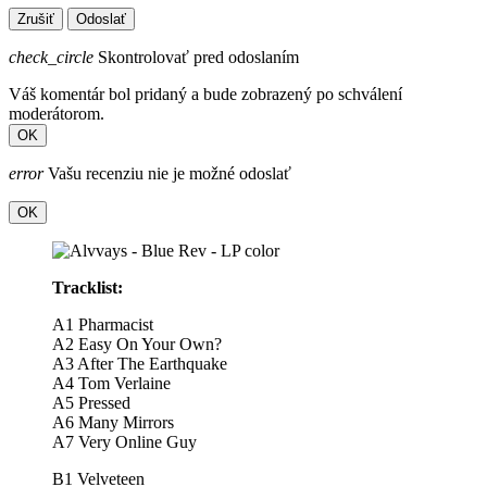
Zrušiť
Odoslať
check_circle
Skontrolovať pred odoslaním
Váš komentár bol pridaný a bude zobrazený po schválení
moderátorom.
OK
error
Vašu recenziu nie je možné odoslať
OK
Tracklist:
A1
Pharmacist
A2
Easy On Your Own?
A3
After The Earthquake
A4
Tom Verlaine
A5
Pressed
A6
Many Mirrors
A7
Very Online Guy
B1
Velveteen