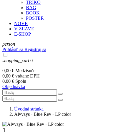
TRIKO
BAG
BOOK
POSTER
NOVÉ
V ZĽAVE
E-SHOP
person
Prihlásiť sa
Registruj sa
shopping_cart
0
0,00 €
Medzisúčet
0,00 €
vrátane DPH
0,00 €
Spolu
Objednávka
Úvodná stránka
Alvvays - Blue Rev - LP color
