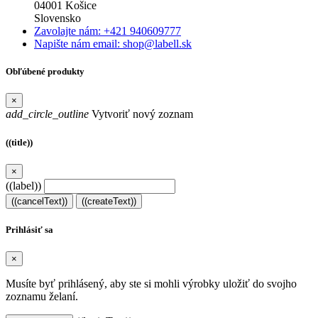
04001 Košice
Slovensko
Zavolajte nám: +421 940609777
Napište nám email: shop@labell.sk
Obľúbené produkty
×
add_circle_outline
Vytvoriť nový zoznam
((title))
×
((label))
((cancelText))
((createText))
Prihlásiť sa
×
Musíte byť prihlásený, aby ste si mohli výrobky uložiť do svojho
zoznamu želaní.