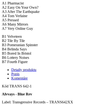
A1
Pharmacist
A2
Easy On Your Own?
A3
After The Earthquake
A4
Tom Verlaine
A5
Pressed
A6
Many Mirrors
A7
Very Online Guy
B1
Velveteen
B2
Tile By Tile
B3
Pomeranian Spinster
B4
Belinda Says
B5
Bored In Bristol
B6
Lottery Noises
B7
Fourth Figure
Detaily produktu
Popis
Komentáre
Kód
TRANS 642-1
Alvvays - Blue Rev
Label: Transgressive Records – TRANS642XX