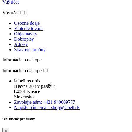
Váš účet
Váš účet


Osobné údaje
Vrátenie tovaru
Objednávky
Dobropisy
Adresy
Zľavové kupóny
Informácie o e-shope
Informácie o e-shope


la:bell records
Hlavná 20 ( v pasáži )
04001 Košice
Slovensko
Zavolajte nám: +421 940609777
Napište nám email: shop@labell.sk
Obľúbené produkty
×