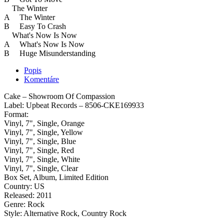
The Winter
A The Winter
B Easy To Crash
What's Now Is Now
A What's Now Is Now
B Huge Misunderstanding
Popis
Komentáre
Cake ‎– Showroom Of Compassion
Label: Upbeat Records ‎– 8506-CKE169933
Format:
Vinyl, 7", Single, Orange
Vinyl, 7", Single, Yellow
Vinyl, 7", Single, Blue
Vinyl, 7", Single, Red
Vinyl, 7", Single, White
Vinyl, 7", Single, Clear
Box Set, Album, Limited Edition
Country: US
Released: 2011
Genre: Rock
Style: Alternative Rock, Country Rock