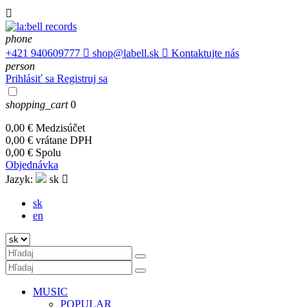

phone
+421 940609777

shop@labell.sk

Kontaktujte nás
person
Prihlásiť sa
Registruj sa
shopping_cart
0
0,00 €
Medzisúčet
0,00 €
vrátane DPH
0,00 €
Spolu
Objednávka
Jazyk:
sk

sk
en
MUSIC
POPULAR