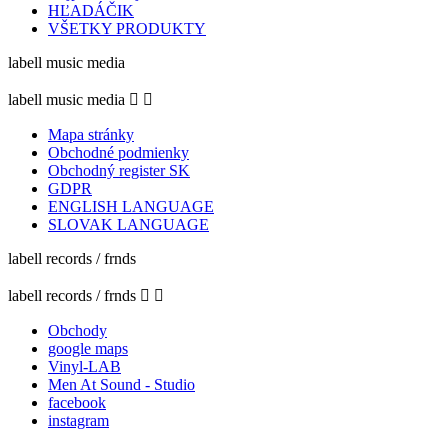
HĽADÁČIK
VŠETKY PRODUKTY
labell music media
labell music media


Mapa stránky
Obchodné podmienky
Obchodný register SK
GDPR
ENGLISH LANGUAGE
SLOVAK LANGUAGE
labell records / frnds
labell records / frnds


Obchody
google maps
Vinyl-LAB
Men At Sound - Studio
facebook
instagram