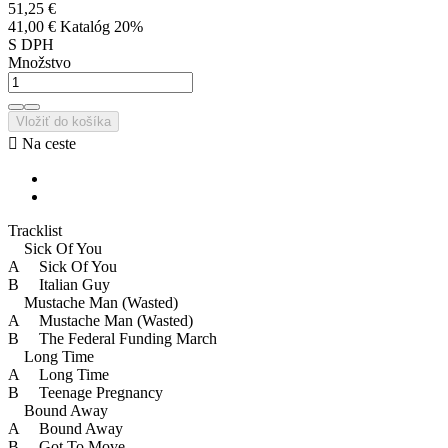
51,25 €
41,00 €
Katalóg 20%
S DPH
Množstvo
Vložiť do košíka

Na ceste
Tracklist
Sick Of You
A Sick Of You
B Italian Guy
Mustache Man (Wasted)
A Mustache Man (Wasted)
B The Federal Funding March
Long Time
A Long Time
B Teenage Pregnancy
Bound Away
A Bound Away
B Got To Move