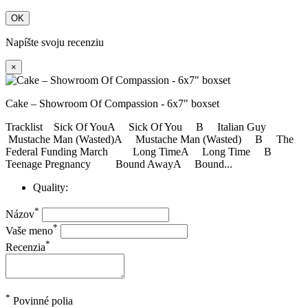
OK
Napíšte svoju recenziu
×
Cake ‎– Showroom Of Compassion - 6x7" boxset
Tracklist Sick Of YouA Sick Of You B Italian Guy
Mustache Man (Wasted)A Mustache Man (Wasted) B The
Federal Funding March Long TimeA Long Time B
Teenage Pregnancy Bound AwayA Bound...
Quality:
*
Názov
*
Vaše meno
*
Recenzia
*
Povinné polia