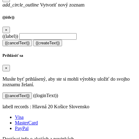
add_circle_outline
Vytvoriť nový zoznam
((title))
×
((label))
((cancelText))
((createText))
Prihlásiť sa
×
Musíte byť prihlásený, aby ste si mohli výrobky uložiť do svojho
zoznamu želaní.
((loginText))
((cancelText))
labell records : Hlavná 20 Košice Slovensko
Visa
MasterCard
PayPal
Dostávaj info o akciách a novinkách