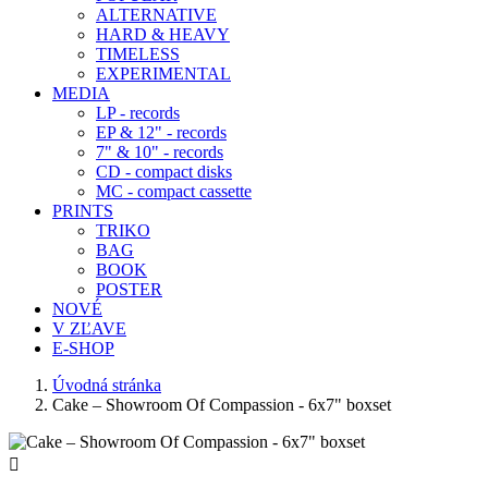
ALTERNATIVE
HARD & HEAVY
TIMELESS
EXPERIMENTAL
MEDIA
LP - records
EP & 12" - records
7" & 10" - records
CD - compact disks
MC - compact cassette
PRINTS
TRIKO
BAG
BOOK
POSTER
NOVÉ
V ZĽAVE
E-SHOP
Úvodná stránka
Cake ‎– Showroom Of Compassion - 6x7" boxset
