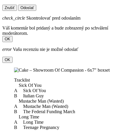
Zrušiť
Odoslať
check_circle
Skontrolovať pred odoslaním
Váš komentár bol pridaný a bude zobrazený po schválení
moderátorom.
OK
error
Vašu recenziu nie je možné odoslať
OK
Tracklist
Sick Of You
A Sick Of You
B Italian Guy
Mustache Man (Wasted)
A Mustache Man (Wasted)
B The Federal Funding March
Long Time
A Long Time
B Teenage Pregnancy